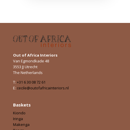
Out of Africa Interiors
Van Egmondkade 48
3553 JJ Utrecht
The Netherlands
T:
+31 6 30 08 72 61
E:
cecile@outofafricainteriors.nl
Baskets
Kiondo
Iringa
Makenga