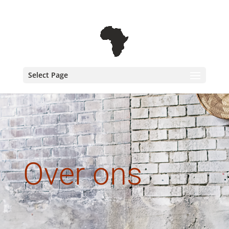
+31 6 30 08 72 61
cecile@outofafricainteriors.nl
Select Page
Over ons